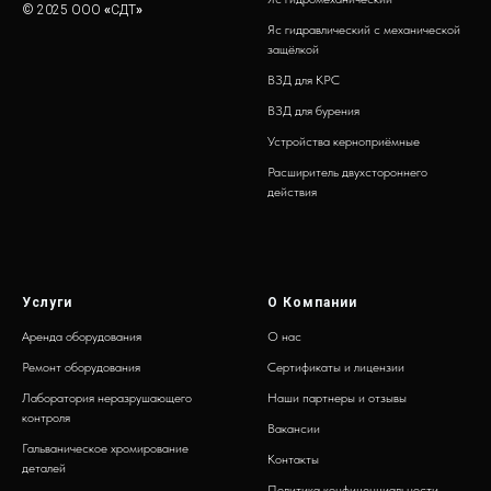
© 2025 ООО
«
СДТ
»
Яс гидравлический с механической
защёлкой
ВЗД для КРС
ВЗД для бурения
Устройства керноприёмные
Расширитель двухстороннего
действия
Услуги
О Компании
Аренда оборудования
О нас
Ремонт оборудования
Сертификаты и лицензии
Лаборатория неразрушающего
Наши партнеры и отзывы
контроля
Вакансии
Гальваническое хромирование
Контакты
деталей
Политика конфиценциальности